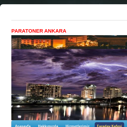
PARATONER ANKARA
Yüksek yapılar yıldırım darbesine maruz kalma
yapılırken mutlaka IEC normlarına uygun bi
alınmalıdır.
Anasayfa
Hakkımızda
Hizmetlerimiz
Faraday Kafesi